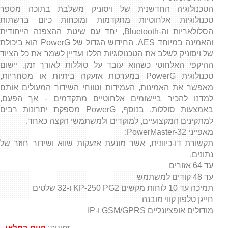
אזעקה לבית
הטכנולוגיה החדשנית של ויסוניק משלבת בתוכה מספר
טכנולוגיות אלחוטיות מתקדמות ומוכחות כיום ברשתות
אזעקה לעסק
הסלולאריות וה-Bluetooth, יחד עם שיטת ההצפנה הייחודית
והאמינה במיוחד AES. החידוש הגדול של PowerG הוא ביכולת
של ויסוניק לשלב את הטכנולוגיות הללו ועדיין לשמר את כל הציוד
מערכת אזעקה
ההיקפי האלחוטי כשהוא עובד על סוללות לאורך זמן. יישום
טכנולוגית PowerG במערכות אזעקה ביתיות או מסחריות,
מאפשר את האמינות, העמידות וטווחי השידור המעולים אותם
למדנו להכיר ביישומים אלחוטיים מתקדמים - אך הפעם,
באמצעות סוללות. בנוסף, PowerG מספקת יתרונות רבים
למתקינים המקצועיים, למוקדים ולמשתמשי הקצה כאחד.
מאפייני PowerMaster-32:
תקשורת דו-כיוונית, אשר מונעת אזעקות שווא ושידור חוזר של
נתונים.
עד 64 אזורים
עד 48 קודים למשתמש
תמיכה עד 10 לוחות מקשים KP-250 PG2 ו-32 שלטים
חייגן טלפון קווי מובנה
מודולים אופציונליים GSM/GPRS ו-IP
זמינות:
קיים במלאי