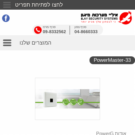
לחצו לפתיחת תפריט
דף הבית
סניף צפון
סניף מרכז
אודותינו
09-8332562
04-8660333
המוצרים שלנו
בין לקוחותינו
כתבו עלינו
PowerMaster-33
שאלות ותשובות
אזעקות
יצאתי צדיק
אזעקה אלחוטית לבית
יצירת קשר
מצלמות אבטחה לעסק
אודות PowerG