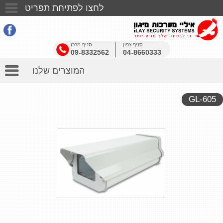
לחצו לפתיחת תפריט
דף הבית
סניף צפון
סניף מרכז
אודותינו
09-8332562
04-8660333
המוצרים שלנו
בין לקוחותינו
כתבו עלינו
GL-605
שאלות ותשובות
אזעקות
יצאתי צדיק
אזעקה אלחוטית לבית
יצירת קשר
מצלמות אבטחה לעסק