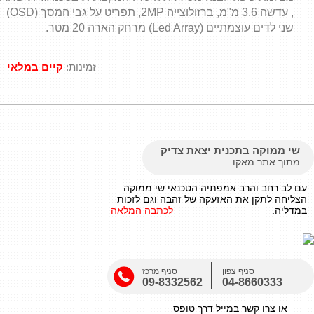
אזעקה לבית
, עדשה 3.6 מ"מ, ברזולוצייה 2MP, תפריט על גבי המסך (OSD)
שני לדים עוצמתיים (Led Array) מרחק הארה 20 מטר.
אזעקה לעסק
זמינות:
קיים במלאי
מערכת אזעקה
שי ממוקה בתכנית יצאת צדיק
מתוך אתר מאקו
עם לב רחב והרב אמפתיה הטכנאי שי ממוקה
הצליחה לתקן את האזעקה של זהבה וגם לזכות
במדליה.
לכתבה המלאה
סניף צפון
סניף מרכז
09-8332562
04-8660333
או צרו קשר במייל דרך טופס