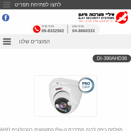
לחצו לפתיחת תפריט
דף הבית
סניף צפון
סניף מרכז
אודותינו
09-8332562
04-8660333
המוצרים שלנו
בין לקוחותינו
כתבו עלינו
DI-390AHD36
שאלות ותשובות
אזעקות
יצאתי צדיק
אזעקה אלחוטית לבית
יצירת קשר
מצלמות אבטחה לעסק
מצלמת כיפה לבנה מסידרת ה-Pro המקצועית בטכנולגיית AHD